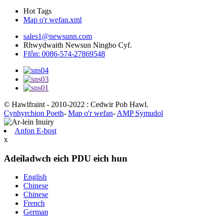
Hot Tags
Map o'r wefan.xml
sales1@newsunn.com
Rhwydwaith Newsun Ningbo Cyf.
Ffôn: 0086-574-27869548
© Hawlfraint - 2010-2022 : Cedwir Pob Hawl.
Cynhyrchion Poeth
-
Map o'r wefan
-
AMP Symudol
Anfon E-bost
x
Adeiladwch eich PDU eich hun
English
Chinese
Chinese
French
German