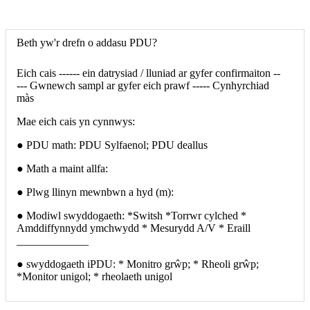
Beth yw'r drefn o addasu PDU?
Eich cais ------ ein datrysiad / lluniad ar gyfer confirmaiton --
--- Gwnewch sampl ar gyfer eich prawf ----- Cynhyrchiad
màs
Mae eich cais yn cynnwys:
● PDU math: PDU Sylfaenol; PDU deallus
● Math a maint allfa:
● Plwg llinyn mewnbwn a hyd (m):
● Modiwl swyddogaeth: *Switsh *Torrwr cylched *
Amddiffynnydd ymchwydd * Mesurydd A/V * Eraill
_____________
● swyddogaeth iPDU: * Monitro grŵp; * Rheoli grŵp;
*Monitor unigol; * rheolaeth unigol