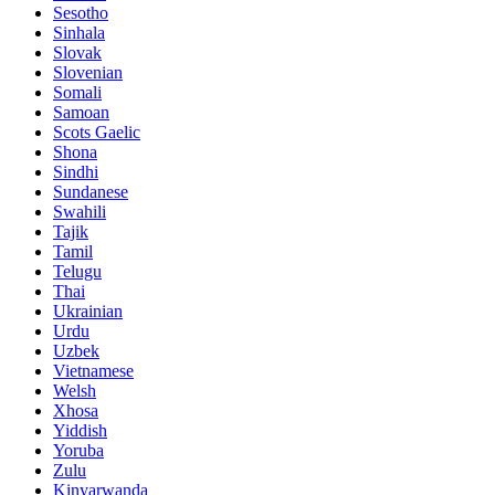
Sesotho
Sinhala
Slovak
Slovenian
Somali
Samoan
Scots Gaelic
Shona
Sindhi
Sundanese
Swahili
Tajik
Tamil
Telugu
Thai
Ukrainian
Urdu
Uzbek
Vietnamese
Welsh
Xhosa
Yiddish
Yoruba
Zulu
Kinyarwanda