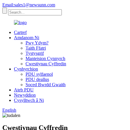
Email:sales1@newsunn.com
Cartref
Amdanom Ni
Pwy Ydym?
Taith Ffatri
Tystysgrif
Manteision Cynnyrch
Cwestiynau Cyffredin
Cynhyrchion
PDU sylfaenol
PDU deallus
Soced Bwrdd Gwaith
Ateb PDU
Newyddion
Cysylltwch â Ni
English
Cwestiynau Cyffredin