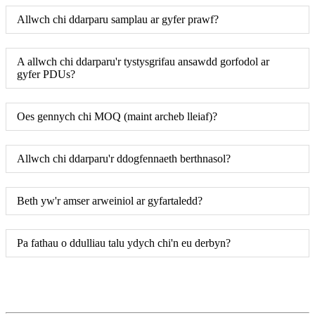
Allwch chi ddarparu samplau ar gyfer prawf?
A allwch chi ddarparu'r tystysgrifau ansawdd gorfodol ar
gyfer PDUs?
Oes gennych chi MOQ (maint archeb lleiaf)?
Allwch chi ddarparu'r ddogfennaeth berthnasol?
Beth yw'r amser arweiniol ar gyfartaledd?
Pa fathau o ddulliau talu ydych chi'n eu derbyn?