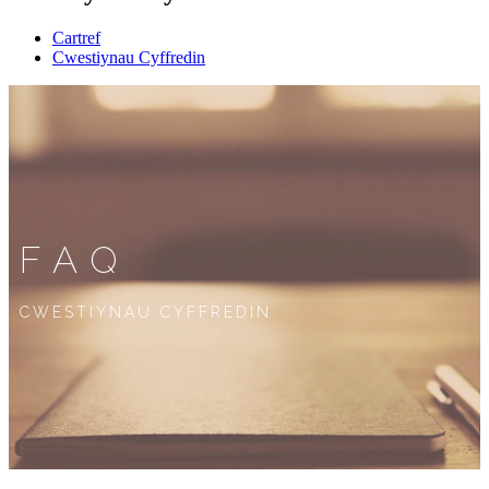
Cartref
Cwestiynau Cyffredin
FAQ
CWESTIYNAU CYFFREDIN