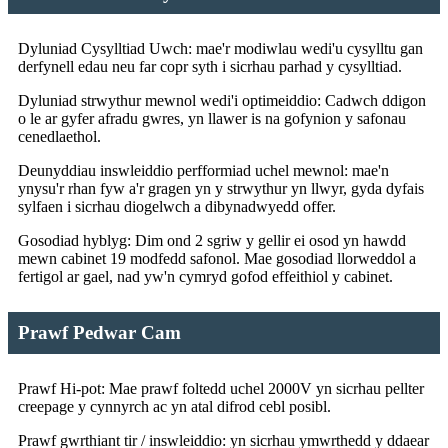
Dyluniad Cysylltiad Uwch: mae'r modiwlau wedi'u cysylltu gan
derfynell edau neu far copr syth i sicrhau parhad y cysylltiad.
Dyluniad strwythur mewnol wedi'i optimeiddio: Cadwch ddigon
o le ar gyfer afradu gwres, yn llawer is na gofynion y safonau
cenedlaethol.
Deunyddiau inswleiddio perfformiad uchel mewnol: mae'n
ynysu'r rhan fyw a'r gragen yn y strwythur yn llwyr, gyda dyfais
sylfaen i sicrhau diogelwch a dibynadwyedd offer.
Gosodiad hyblyg: Dim ond 2 sgriw y gellir ei osod yn hawdd
mewn cabinet 19 modfedd safonol. Mae gosodiad llorweddol a
fertigol ar gael, nad yw'n cymryd gofod effeithiol y cabinet.
Prawf Pedwar Cam
Prawf Hi-pot: Mae prawf foltedd uchel 2000V yn sicrhau pellter
creepage y cynnyrch ac yn atal difrod cebl posibl.
Prawf gwrthiant tir / inswleiddio: yn sicrhau ymwrthedd y ddaear