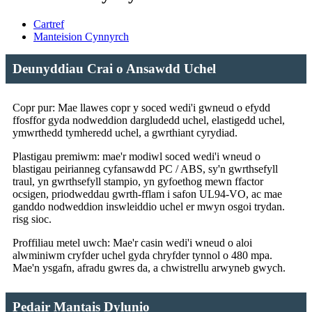
Cartref
Manteision Cynnyrch
Deunyddiau Crai o Ansawdd Uchel
Copr pur: Mae llawes copr y soced wedi'i gwneud o efydd
ffosffor gyda nodweddion dargludedd uchel, elastigedd uchel,
ymwrthedd tymheredd uchel, a gwrthiant cyrydiad.
Plastigau premiwm: mae'r modiwl soced wedi'i wneud o
blastigau peirianneg cyfansawdd PC / ABS, sy'n gwrthsefyll
traul, yn gwrthsefyll stampio, yn gyfoethog mewn ffactor
ocsigen, priodweddau gwrth-fflam i safon UL94-VO, ac mae
ganddo nodweddion inswleiddio uchel er mwyn osgoi trydan.
risg sioc.
Proffiliau metel uwch: Mae'r casin wedi'i wneud o aloi
alwminiwm cryfder uchel gyda chryfder tynnol o 480 mpa.
Mae'n ysgafn, afradu gwres da, a chwistrellu arwyneb gwych.
Pedair Mantais Dylunio