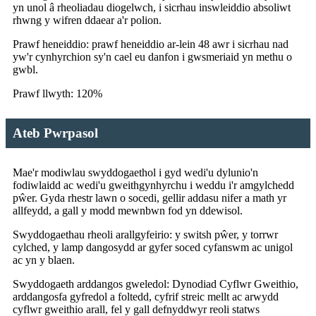
yn unol â rheoliadau diogelwch, i sicrhau inswleiddio absoliwt
rhwng y wifren ddaear a'r polion.
Prawf heneiddio: prawf heneiddio ar-lein 48 awr i sicrhau nad
yw'r cynhyrchion sy'n cael eu danfon i gwsmeriaid yn methu o
gwbl.
Prawf llwyth: 120%
Ateb Pwrpasol
Mae'r modiwlau swyddogaethol i gyd wedi'u dylunio'n
fodiwlaidd ac wedi'u gweithgynhyrchu i weddu i'r amgylchedd
pŵer. Gyda rhestr lawn o socedi, gellir addasu nifer a math yr
allfeydd, a gall y modd mewnbwn fod yn ddewisol.
Swyddogaethau rheoli arallgyfeirio: y switsh pŵer, y torrwr
cylched, y lamp dangosydd ar gyfer soced cyfanswm ac unigol
ac yn y blaen.
Swyddogaeth arddangos gweledol: Dynodiad Cyflwr Gweithio,
arddangosfa gyfredol a foltedd, cyfrif streic mellt ac arwydd
cyflwr gweithio arall, fel y gall defnyddwyr reoli statws