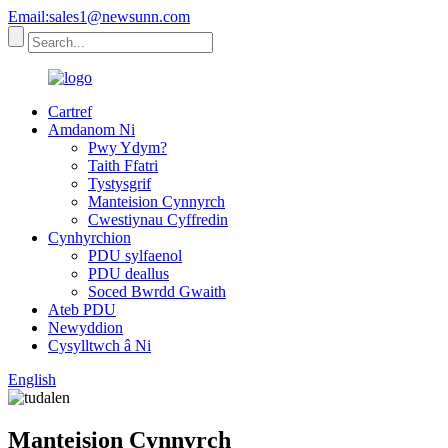
Email:sales1@newsunn.com
Cartref
Amdanom Ni
Pwy Ydym?
Taith Ffatri
Tystysgrif
Manteision Cynnyrch
Cwestiynau Cyffredin
Cynhyrchion
PDU sylfaenol
PDU deallus
Soced Bwrdd Gwaith
Ateb PDU
Newyddion
Cysylltwch â Ni
English
Manteision Cynnyrch