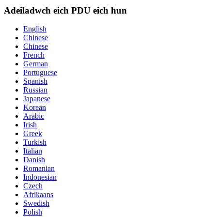
Adeiladwch eich PDU eich hun
English
Chinese
Chinese
French
German
Portuguese
Spanish
Russian
Japanese
Korean
Arabic
Irish
Greek
Turkish
Italian
Danish
Romanian
Indonesian
Czech
Afrikaans
Swedish
Polish