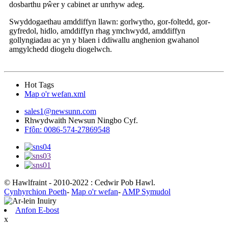
dosbarthu pŵer y cabinet ar unrhyw adeg.
Swyddogaethau amddiffyn llawn: gorlwytho, gor-foltedd, gor-
gyfredol, hidlo, amddiffyn rhag ymchwydd, amddiffyn
gollyngiadau ac yn y blaen i ddiwallu anghenion gwahanol
amgylchedd diogelu diogelwch.
Hot Tags
Map o'r wefan.xml
sales1@newsunn.com
Rhwydwaith Newsun Ningbo Cyf.
Ffôn: 0086-574-27869548
© Hawlfraint - 2010-2022 : Cedwir Pob Hawl.
Cynhyrchion Poeth
-
Map o'r wefan
-
AMP Symudol
Anfon E-bost
x