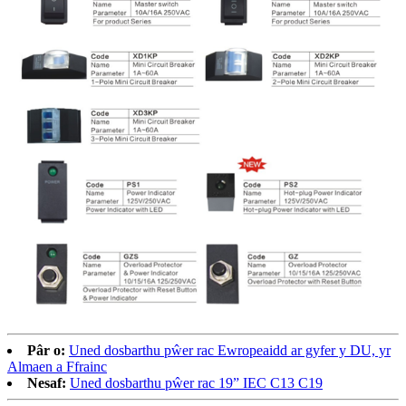
Pâr o:
Uned dosbarthu pŵer rac Ewropeaidd ar gyfer y DU, yr
Almaen a Ffrainc
Nesaf:
Uned dosbarthu pŵer rac 19” IEC C13 C19