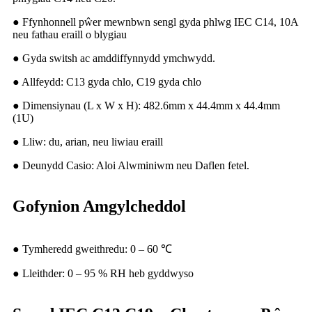
● Ffynhonnell pŵer mewnbwn sengl gyda phlwg IEC C14, 10A
neu fathau eraill o blygiau
● Gyda switsh ac amddiffynnydd ymchwydd.
● Allfeydd: C13 gyda chlo, C19 gyda chlo
● Dimensiynau (L x W x H): 482.6mm x 44.4mm x 44.4mm
(1U)
● Lliw: du, arian, neu liwiau eraill
● Deunydd Casio: Aloi Alwminiwm neu Daflen fetel.
Gofynion Amgylcheddol
● Tymheredd gweithredu: 0 – 60 ℃
● Lleithder: 0 – 95 % RH heb gyddwyso