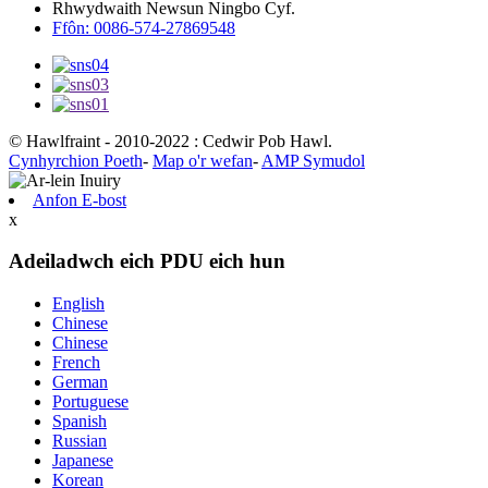
Rhwydwaith Newsun Ningbo Cyf.
Ffôn: 0086-574-27869548
© Hawlfraint - 2010-2022 : Cedwir Pob Hawl.
Cynhyrchion Poeth
-
Map o'r wefan
-
AMP Symudol
Anfon E-bost
x
Adeiladwch eich PDU eich hun
English
Chinese
Chinese
French
German
Portuguese
Spanish
Russian
Japanese
Korean