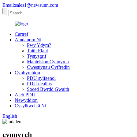
Email:sales1@newsunn.com
Cartref
Amdanom Ni
Pwy Ydym?
Taith Ffatri
Tystysgrif
Manteision Cynnyrch
Cwestiynau Cyffredin
Cynhyrchion
PDU sylfaenol
PDU deallus
Soced Bwrdd Gwaith
Ateb PDU
Newyddion
Cysylltwch â Ni
English
cynnyrch