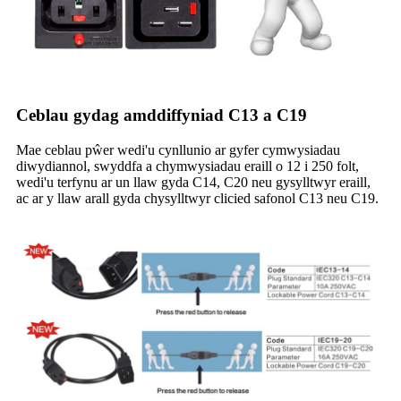
Ceblau gydag amddiffyniad C13 a C19
Mae ceblau pŵer wedi'u cynllunio ar gyfer cymwysiadau
diwydiannol, swyddfa a chymwysiadau eraill o 12 i 250 folt,
wedi'u terfynu ar un llaw gyda C14, C20 neu gysylltwyr eraill,
ac ar y llaw arall gyda chysylltwyr clicied safonol C13 neu C19.