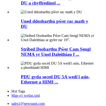
DU a chyffredinol ...
Uned ddosbarthu pŵer rac math y
DU
Stribed Dosbarthu Pŵer Cam Sengl
NEMA yr Unol Daleithiau f ...
PDU gyda soced DU 5A wedi'i asio,
Ethernet a HIMI ...
Hot Tags
Map o'r wefan.xml
sales1@newsunn.com