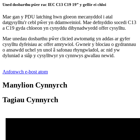
Uned dosbarthu pŵer rac IEC C13 C19 19” y gellir ei chloi
Mae gan y PDU latching hwn gloeon mecanyddol i atal
datgysylltu'r cebl pŵer yn ddamweiniol. Mae defnyddio socedi C13
a C19 gyda chloeon yn cynyddu dibynadwyedd offer cysylltu.
Mae unedau dosbarthu pŵer clicied awtomatig yn addas ar gyfer
cysylltu dyfeisiau ac offer amrywiol. Gwneir y blociau o gydrannau
o ansawdd uchel yn unol â safonau rhyngwladol, ac nid yw
dyluniad a siâp y cysylltwyr yn cynnwys gwallau newid.
Anfonwch e-bost atom
Manylion Cynnyrch
Tagiau Cynnyrch