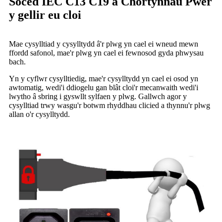
Soced IEC C13 C19 a Chortynnau Pŵer
y gellir eu cloi
Mae cysylltiad y cysylltydd â'r plwg yn cael ei wneud mewn
ffordd safonol, mae'r plwg yn cael ei fewnosod gyda phwysau
bach.
Yn y cyflwr cysylltiedig, mae'r cysylltydd yn cael ei osod yn
awtomatig, wedi'i ddiogelu gan blât cloi'r mecanwaith wedi'i
lwytho â sbring i gyswllt sylfaen y plwg. Gallwch agor y
cysylltiad trwy wasgu'r botwm rhyddhau clicied a thynnu'r plwg
allan o'r cysylltydd.