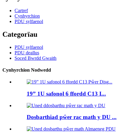
Cartref
Cynhyrchion
PDU sylfaenol
Categorïau
PDU sylfaenol
PDU deallus
Soced Bwrdd Gwaith
Cynhyrchion Nodwedd
19” 1U safonol 6 ffordd C13 I...
Dosbarthiad pŵer rac math y DU ...