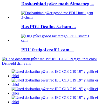
Dosbarthiad pŵer math Almaeneg ...
Ras PDU Deallus 3-cham ...
PDU fertigol craff 1 cam ...