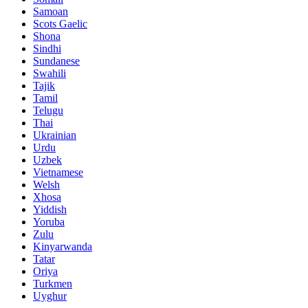
Samoan
Scots Gaelic
Shona
Sindhi
Sundanese
Swahili
Tajik
Tamil
Telugu
Thai
Ukrainian
Urdu
Uzbek
Vietnamese
Welsh
Xhosa
Yiddish
Yoruba
Zulu
Kinyarwanda
Tatar
Oriya
Turkmen
Uyghur