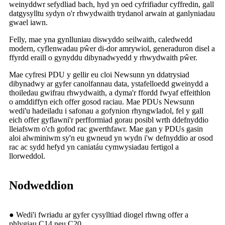
weinyddwr sefydliad bach, hyd yn oed cyfrifiadur cyffredin, gall
datgysylltu sydyn o'r rhwydwaith trydanol arwain at ganlyniadau
gwael iawn.
Felly, mae yna gynlluniau diswyddo seilwaith, caledwedd
modern, cyflenwadau pŵer di-dor amrywiol, generaduron disel a
ffyrdd eraill o gynyddu dibynadwyedd y rhwydwaith pŵer.
Mae cyfresi PDU y gellir eu cloi Newsunn yn ddatrysiad
dibynadwy ar gyfer canolfannau data, ystafelloedd gweinydd a
thoiledau gwifrau rhwydwaith, a dyma'r ffordd fwyaf effeithlon
o amddiffyn eich offer gosod raciau. Mae PDUs Newsunn
wedi'u hadeiladu i safonau a gofynion rhyngwladol, fel y gall
eich offer gyflawni'r perfformiad gorau posibl wrth ddefnyddio
lleiafswm o'ch gofod rac gwerthfawr. Mae gan y PDUs gasin
aloi alwminiwm sy'n eu gwneud yn wydn i'w defnyddio ar osod
rac ac sydd hefyd yn caniatáu cymwysiadau fertigol a
llorweddol.
Nodweddion
● Wedi'i fwriadu ar gyfer cysylltiad diogel rhwng offer a
phlygiau C14 neu C20.