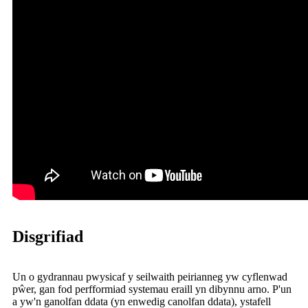
Disgrifiad
Un o gydrannau pwysicaf y seilwaith peirianneg yw cyflenwad
pŵer, gan fod perfformiad systemau eraill yn dibynnu arno. P'un
a yw'n ganolfan ddata (yn enwedig canolfan ddata), ystafell