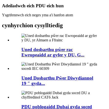
Adeiladwch eich PDU eich hun
Ysgrifennwch eich neges yma a'i hanfon atom
cynhyrchion cysylltiedig
Uned dosbarthu pŵer rac
Ewropeaidd ar gyfer y DU, G...
Uned Dosbarthu Pŵer Diwydiannol
19 ″ gyda...
PDU poblogaidd Dubai gyda soced