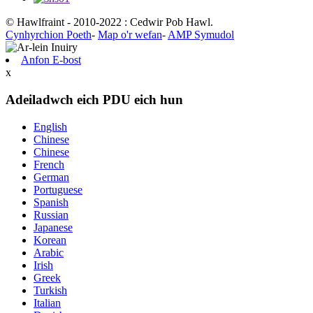
© Hawlfraint - 2010-2022 : Cedwir Pob Hawl.
Cynhyrchion Poeth
-
Map o'r wefan
-
AMP Symudol
Anfon E-bost
x
Adeiladwch eich PDU eich hun
English
Chinese
Chinese
French
German
Portuguese
Spanish
Russian
Japanese
Korean
Arabic
Irish
Greek
Turkish
Italian