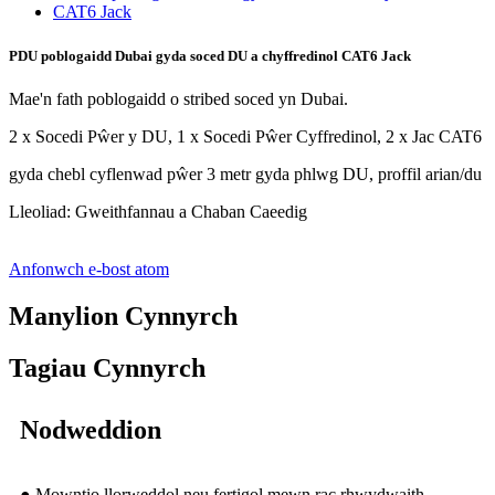
PDU poblogaidd Dubai gyda soced DU a chyffredinol CAT6 Jack
Mae'n fath poblogaidd o stribed soced yn Dubai.
2 x Socedi Pŵer y DU, 1 x Socedi Pŵer Cyffredinol, 2 x Jac CAT6
gyda chebl cyflenwad pŵer 3 metr gyda phlwg DU, proffil arian/du
Lleoliad: Gweithfannau a Chaban Caeedig
Anfonwch e-bost atom
Manylion Cynnyrch
Tagiau Cynnyrch
Nodweddion
● Mowntio llorweddol neu fertigol mewn rac rhwydwaith