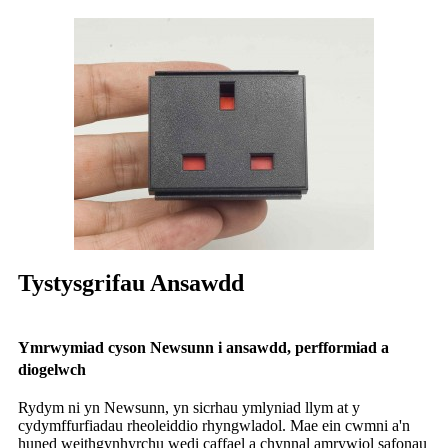
Tystysgrifau Ansawdd
Ymrwymiad cyson Newsunn i ansawdd, perfformiad a
diogelwch
Rydym ni yn Newsunn, yn sicrhau ymlyniad llym at y
cydymffurfiadau rheoleiddio rhyngwladol. Mae ein cwmni a'n
huned weithgynhyrchu wedi caffael a chynnal amrywiol safonau