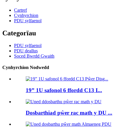
Cartref
Cynhyrchion
PDU sylfaenol
Categorïau
PDU sylfaenol
PDU deallus
Soced Bwrdd Gwaith
Cynhyrchion Nodwedd
19” 1U safonol 6 ffordd C13 I...
Dosbarthiad pŵer rac math y DU ...