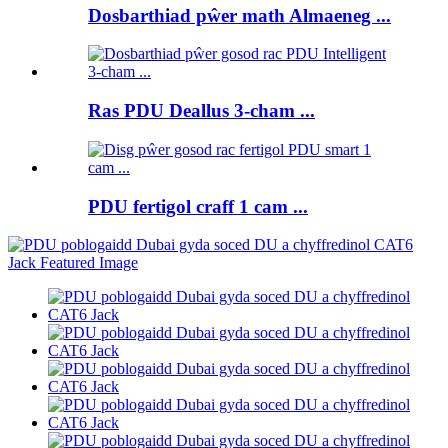
Dosbarthiad pŵer math Almaeneg ...
Ras PDU Deallus 3-cham ...
PDU fertigol craff 1 cam ...