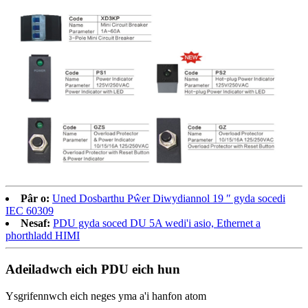
Pâr o:
Uned Dosbarthu Pŵer Diwydiannol 19 ″ gyda socedi
IEC 60309
Nesaf:
PDU gyda soced DU 5A wedi'i asio, Ethernet a
phorthladd HIMI
Adeiladwch eich PDU eich hun
Ysgrifennwch eich neges yma a'i hanfon atom