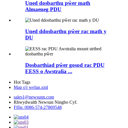
Uned dosbarthu pŵer math
Almaeneg PDU
Uned ddosbarthu pŵer rac math y
DU
Dosbarthiad pŵer gosod rac PDU
EESS o Awstralia ...
Hot Tags
Map o'r wefan.xml
sales1@newsunn.com
Rhwydwaith Newsun Ningbo Cyf.
Ffôn: 0086-574-27869548