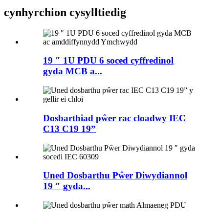
cynhyrchion cysylltiedig
19 ″ 1U PDU 6 soced cyffredinol
gyda MCB a...
Dosbarthiad pŵer rac cloadwy IEC
C13 C19 19”
Uned Dosbarthu Pŵer Diwydiannol
19 ″ gyda...