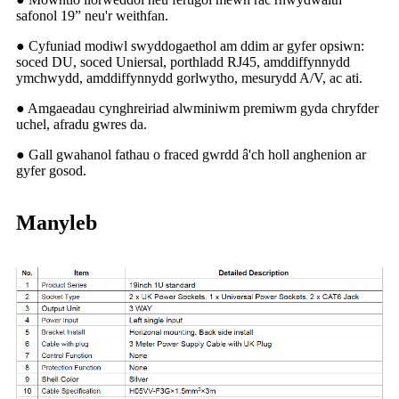
safonol 19” neu'r weithfan.
● Cyfuniad modiwl swyddogaethol am ddim ar gyfer opsiwn:
soced DU, soced Uniersal, porthladd RJ45, amddiffynnydd
ymchwydd, amddiffynnydd gorlwytho, mesurydd A/V, ac ati.
● Amgaeadau cynghreiriad alwminiwm premiwm gyda chryfder
uchel, afradu gwres da.
● Gall gwahanol fathau o fraced gwrdd â'ch holl anghenion ar
gyfer gosod.
Manyleb