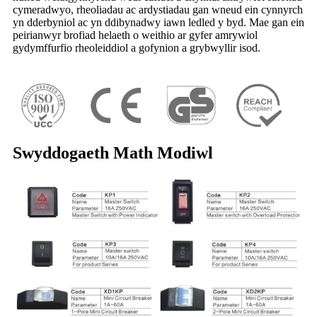
cymeradwyo, rheoliadau ac ardystiadau gan wneud ein cynnyrch
yn dderbyniol ac yn ddibynadwy iawn ledled y byd. Mae gan ein
peirianwyr brofiad helaeth o weithio ar gyfer amrywiol
gydymffurfio rheoleiddiol a gofynion a grybwyllir isod.
Swyddogaeth Math Modiwl