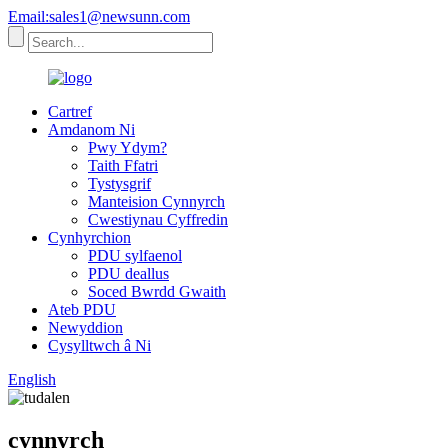
Email:sales1@newsunn.com
Cartref
Amdanom Ni
Pwy Ydym?
Taith Ffatri
Tystysgrif
Manteision Cynnyrch
Cwestiynau Cyffredin
Cynhyrchion
PDU sylfaenol
PDU deallus
Soced Bwrdd Gwaith
Ateb PDU
Newyddion
Cysylltwch â Ni
English
cynnyrch